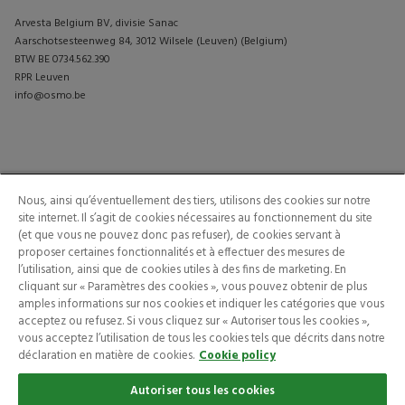
Arvesta Belgium BV, divisie Sanac
Aarschotsesteenweg 84, 3012 Wilsele (Leuven) (Belgium)
BTW BE 0734.562.390
RPR Leuven
info@osmo.be
PRODUITS
CONTACTEZ-NOUS
Nous, ainsi qu’éventuellement des tiers, utilisons des cookies sur notre
INSPIRATION
site internet. Il s’agit de cookies nécessaires au fonctionnement du site
(et que vous ne pouvez donc pas refuser), de cookies servant à
proposer certaines fonctionnalités et à effectuer des mesures de
l’utilisation, ainsi que de cookies utiles à des fins de marketing. En
cliquant sur « Paramètres des cookies », vous pouvez obtenir de plus
amples informations sur nos cookies et indiquer les catégories que vous
acceptez ou refusez. Si vous cliquez sur « Autoriser tous les cookies »,
vous acceptez l’utilisation de tous les cookies tels que décrits dans notre
© 2026 Arvesta. Tous les droits sont réservés.
déclaration en matière de cookies.
Cookie policy
Terms & Conditions
Cookie Policy
Privacy Policy
Autoriser tous les cookies