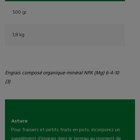
500 gr
1,8 kg
Engrais composé organique-minéral NPK (Mg) 6-4-10 
(3)
Astuce
Pour fraisiers et petits fruits en pots: incorporez un 
supplément d'engrais dans le terreau au moment de 