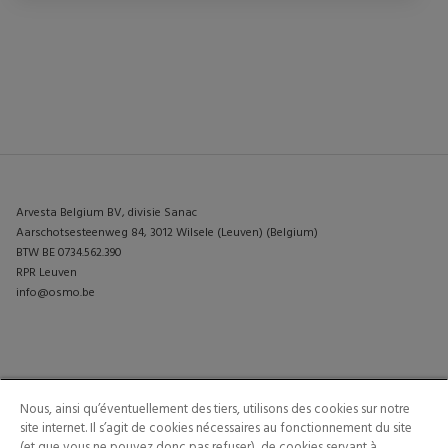
Arvesta Belgium BV, divisie Sanac
Aarschotsesteenweg 84, 3012 Wilsele (Leuven) (Belgium)
BTW BE 0734.562.390
RPR Leuven
info@osmo.be
PRODUITS
CONTACTEZ-NOUS
Nous, ainsi qu’éventuellement des tiers, utilisons des cookies sur notre
INSPIRATION
site internet. Il s’agit de cookies nécessaires au fonctionnement du site
(et que vous ne pouvez donc pas refuser), de cookies servant à