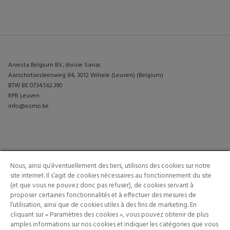
Arvesta Belgium BV, divisie Sanac
Aarschotsesteenweg 84, 3012 Wilsele (Leuven) (Belgium)
BTW BE 0734.562.390
RPR Leuven
info@osmo.be
PRODUITS
CONTACTEZ-NOUS
Nous, ainsi qu’éventuellement des tiers, utilisons des cookies sur notre
INSPIRATION
site internet. Il s’agit de cookies nécessaires au fonctionnement du site
(et que vous ne pouvez donc pas refuser), de cookies servant à
proposer certaines fonctionnalités et à effectuer des mesures de
l’utilisation, ainsi que de cookies utiles à des fins de marketing. En
cliquant sur « Paramètres des cookies », vous pouvez obtenir de plus
amples informations sur nos cookies et indiquer les catégories que vous