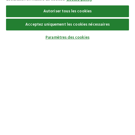
Autoriser tous les cookies
Acceptez uniquement les cookies nécessaires
Arvesta Belgium BV, divisie Sanac
Paramètres des cookies
Aarschotsesteenweg 84, 3012 Wilsele (Leuven) (Belgium)
BTW BE 0734.562.390
RPR Leuven
info@osmo.be
PRODUITS
CONTACTEZ-NOUS
INSPIRATION