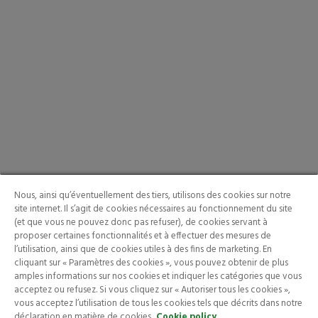
Nous, ainsi qu’éventuellement des tiers, utilisons des cookies sur notre
site internet. Il s’agit de cookies nécessaires au fonctionnement du site
(et que vous ne pouvez donc pas refuser), de cookies servant à
proposer certaines fonctionnalités et à effectuer des mesures de
l’utilisation, ainsi que de cookies utiles à des fins de marketing. En
cliquant sur « Paramètres des cookies », vous pouvez obtenir de plus
amples informations sur nos cookies et indiquer les catégories que vous
acceptez ou refusez. Si vous cliquez sur « Autoriser tous les cookies »,
vous acceptez l’utilisation de tous les cookies tels que décrits dans notre
déclaration en matière de cookies.
Cookie policy