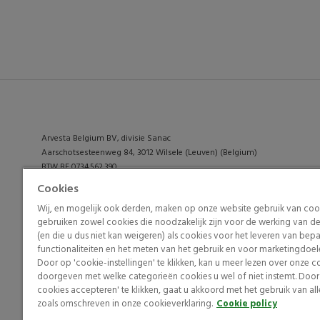
Arvesta Belgium BV, divisie Sanac
Aarschotsesteenweg 84, 3012 Wilsele (Leuven) (Belgium)
BTW BE 0734.562.390
RPR Leuven
Cookies
info@osmo.be
Wij, en mogelijk ook derden, maken op onze website gebruik van coo
gebruiken zowel cookies die noodzakelijk zijn voor de werking van d
(en die u dus niet kan weigeren) als cookies voor het leveren van bep
functionaliteiten en het meten van het gebruik en voor marketingdoel
Door op 'cookie-instellingen' te klikken, kan u meer lezen over onze c
doorgeven met welke categorieën cookies u wel of niet instemt. Door 
© 2026 Arvesta. All rights reserved.
cookies accepteren' te klikken, gaat u akkoord met het gebruik van al
zoals omschreven in onze cookieverklaring.
Cookie policy
Terms & Conditions
Cookie Policy
Privacy Policy