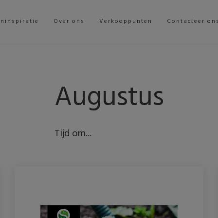
ininspiratie
Over ons
Verkooppunten
Contacteer on
Augustus
Tijd om...