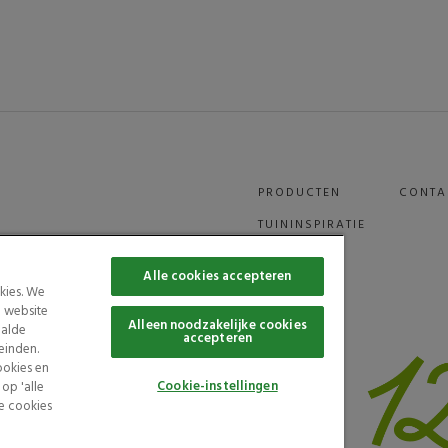
PRODUCTEN
CONTA
TUININSPIRATIE
Alle cookies accepteren
kies. We
e website
Alleen noodzakelijke cookies
aalde
accepteren
einden.
ookies en
Cookie-instellingen
op 'alle
le cookies