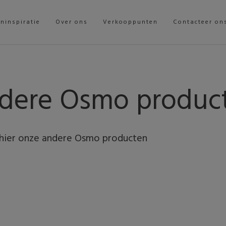
ininspiratie
Over ons
Verkooppunten
Contacteer on
dere Osmo produc
hier onze andere Osmo producten