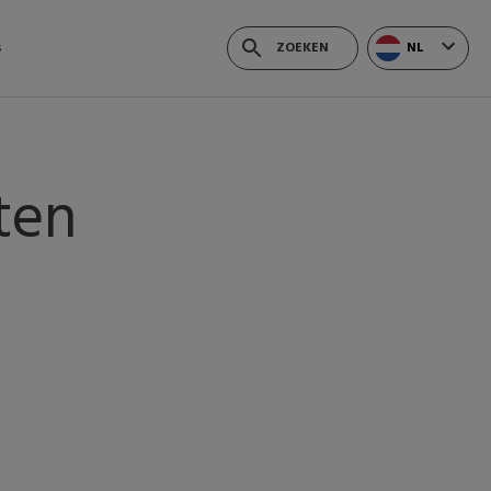
NL
s
ten