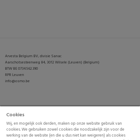
Arvesta Belgium BV, divisie Sanac
Aarschotsesteenweg 84, 3012 Wilsele (Leuven) (Belgium)
BTW BE 0734.562.390
RPR Leuven
info@osmo.be
PRODUCTEN
CONTACTEER ONS
Cookies
TUININSPIRATIE
Wij, en mogelijk ook derden, maken op onze website gebruik van
cookies. We gebruiken zowel cookies die noodzakelijk zijn voor de
werking van de website (en die u dus niet kan weigeren) als cookies