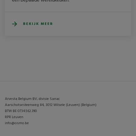
een bepaalde wereldkeuken. 
BEKIJK MEER
Arvesta Belgium BV, divisie Sanac
Aarschotsesteenweg 84, 3012 Wilsele (Leuven) (Belgium)
BTW BE 0734.562.390
RPR Leuven
info@osmo.be