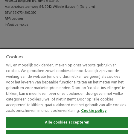
Arvesta Belgium BV, divisie Sanac
Aarschotsesteenweg 84, 3012 Wilsele (Leuven) (Belgium)
BTW BE 0734.562.390
RPR Leuven
info@osmo.be
PRODUCTEN
CONTACTEER ONS
Cookies
TUININSPIRATIE
Wij, en mogelijk ook derden, maken op onze website gebruik van
cookies. We gebruiken zowel cookies die noodzakelijk zijn voor de
werking van de website (en die u dus niet kan weigeren) als cookies
voor het leveren van bepaalde functionaliteiten en het meten van het
gebruik en voor marketingdoeleinden. Door op 'cookie-instellingen' te
klikken, kan u meer lezen over onze cookies en doorgeven met welke
categorieën cookies u wel of niet instemt. Door op 'alle cookies
accepteren' te klikken, gaat u akkoord met het gebruik van alle cookies
© 2026 Arvesta. All rights reserved.
zoals omschreven in onze cookieverklaring.
Cookie policy
Terms & Conditions
Cookie Policy
Privacy Policy
Alle cookies accepteren