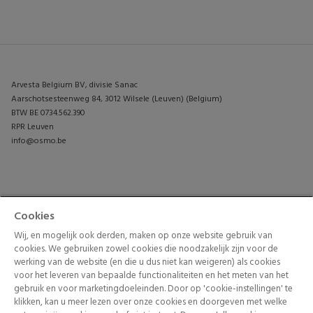
Arvesta Belgium BV, divisie Sanac
Aarschotsesteenweg 84, 3012 Wilsele (Leuven) (Belgium)
BTW BE 0734.562.390
RPR Leuven
info@osmo.be
PRODUCTEN
CONTACTEER ONS
Cookies
TUININSPIRATIE
Wij, en mogelijk ook derden, maken op onze website gebruik van
cookies. We gebruiken zowel cookies die noodzakelijk zijn voor de
werking van de website (en die u dus niet kan weigeren) als cookies
voor het leveren van bepaalde functionaliteiten en het meten van het
gebruik en voor marketingdoeleinden. Door op 'cookie-instellingen' te
klikken, kan u meer lezen over onze cookies en doorgeven met welke