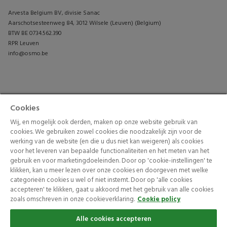
Arvesta Belgium BV, divisie Sanac
Aarschotsesteenweg 84, 3012 Wilsele (Leuven) (Belgium)
BTW BE 0734.562.390
RPR Leuven
info@osmo.be
PRODUCTEN
CONTACTEER ONS
Cookies
TUININSPIRATIE
Wij, en mogelijk ook derden, maken op onze website gebruik van
cookies. We gebruiken zowel cookies die noodzakelijk zijn voor de
werking van de website (en die u dus niet kan weigeren) als cookies
voor het leveren van bepaalde functionaliteiten en het meten van het
gebruik en voor marketingdoeleinden. Door op 'cookie-instellingen' te
klikken, kan u meer lezen over onze cookies en doorgeven met welke
categorieën cookies u wel of niet instemt. Door op 'alle cookies
accepteren' te klikken, gaat u akkoord met het gebruik van alle cookies
© 2026 Arvesta. All rights reserved.
zoals omschreven in onze cookieverklaring.
Cookie policy
Terms & Conditions
Cookie Policy
Privacy Policy
Alle cookies accepteren