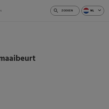
NL
ns
 maaibeurt