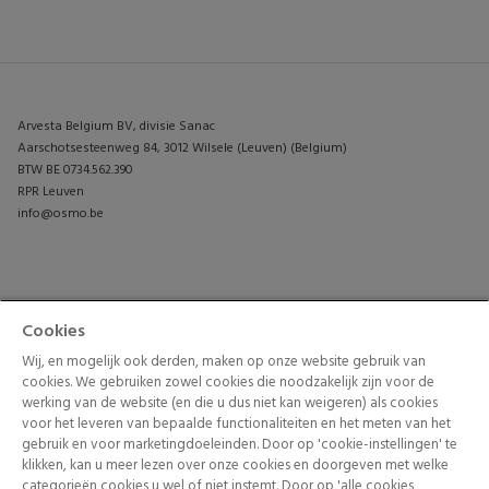
Arvesta Belgium BV, divisie Sanac
Aarschotsesteenweg 84, 3012 Wilsele (Leuven) (Belgium)
BTW BE 0734.562.390
RPR Leuven
info@osmo.be
PRODUCTEN
CONTACTEER ONS
Cookies
TUININSPIRATIE
Wij, en mogelijk ook derden, maken op onze website gebruik van
cookies. We gebruiken zowel cookies die noodzakelijk zijn voor de
werking van de website (en die u dus niet kan weigeren) als cookies
voor het leveren van bepaalde functionaliteiten en het meten van het
gebruik en voor marketingdoeleinden. Door op 'cookie-instellingen' te
klikken, kan u meer lezen over onze cookies en doorgeven met welke
categorieën cookies u wel of niet instemt. Door op 'alle cookies